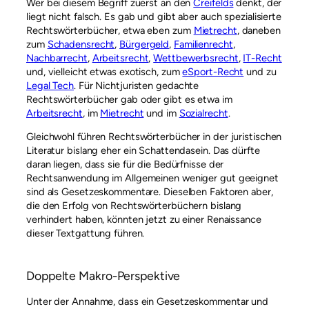
Wer bei diesem Begriff zuerst an den
Creifelds
denkt, der
liegt nicht falsch. Es gab und gibt aber auch spezialisierte
Rechtswörterbücher, etwa eben zum
Mietrecht
, daneben
zum
Schadensrecht
,
Bürgergeld
,
Familienrecht
,
Nachbarrecht
,
Arbeitsrecht
,
Wettbewerbsrecht
,
IT-Recht
und, vielleicht etwas exotisch, zum
eSport-Recht
und zu
Legal Tech
. Für Nichtjuristen gedachte
Rechtswörterbücher gab oder gibt es etwa im
Arbeitsrecht
, im
Mietrecht
und im
Sozialrecht
.
Gleichwohl führen Rechtswörterbücher in der juristischen
Literatur bislang eher ein Schattendasein. Das dürfte
daran liegen, dass sie für die Bedürfnisse der
Rechtsanwendung im Allgemeinen weniger gut geeignet
sind als Gesetzeskommentare. Dieselben Faktoren aber,
die den Erfolg von Rechtswörterbüchern bislang
verhindert haben, könnten jetzt zu einer Renaissance
dieser Textgattung führen.
Doppelte Makro-Perspektive
Unter der Annahme, dass ein Gesetzeskommentar und