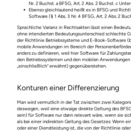
Nr. 2 Buchst. a BFSG, Art. 2 Abs. 2 Buchst. c Unter
Ebenso gleichlautend heißt es in BFSG und Richtli
Software (§ 1 Abs. 3 Nr. 4 BFSG, Art. 2 Abs. 2 Buch
Sprachliche Varianz in Rechtsakten lässt einen Bedeut
ohne intendierten Bedeutungsunterschied schlechte G
der Richtlinie Betriebssysteme und E-Book-Software (b
mobile Anwendungen im Bereich der Personenbeförderun
anders zu definieren, weil hier Software für Zahlungs
den Betriebssystemen und den mobilen Anwendungen i
„einschließlich“ erwähnt) gegenüberstehen.
Konturen einer Differenzierung
Man wird vermutlich in der Tat zwischen zwei Kategor
deswegen, weil eine etwaige direkte Geltung des BFSG 
sein) für Software nur dann relevant wäre, wenn sie si
als bei einer indirekten Geltung des Gesetzes: Wenn ei
oder einer Dienstleistung ist, die von der Richtlinie o